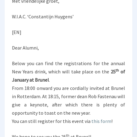
Met vriendelijke groet,
A
L
W.I.A.C. ‘Constantijn Huygens’
R
E
[EN]
A
D
Y
Dear Alumni,
R
E
Below you can find the registrations for the annual
G
th
New Years drink, which will take place on the
25
of
I
January at Brunel
.
S
T
From 18:00 onward you are cordially invited at Brunel
E
in Rotterdam. At 18:15, former dean Rob Fastenau will
R
give a keynote, after which there is plenty of
?
opportunity to toast on the new year.
You can still register for this event via
this form
!
th
We hope to see you the 25
at Brunel!