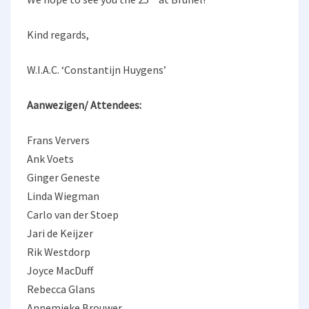
Kind regards,
W.I.A.C. ‘Constantijn Huygens’
Aanwezigen/ Attendees:
Frans Ververs
Ank Voets
Ginger Geneste
Linda Wiegman
Carlo van der Stoep
Jari de Keijzer
Rik Westdorp
Joyce MacDuff
Rebecca Glans
Annemieke Brouwer