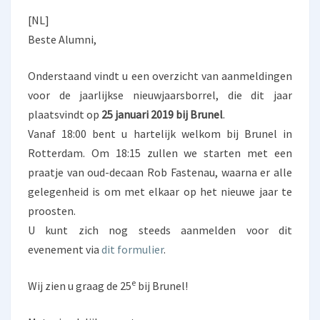
]
[NL]
N
E
Beste Alumni,
W
Y
Onderstaand vindt u een overzicht van aanmeldingen
E
voor de jaarlijkse nieuwjaarsborrel, die dit jaar
A
plaatsvindt op
25 januari 2019 bij Brunel
.
R
S
Vanaf 18:00 bent u hartelijk welkom bij Brunel in
D
Rotterdam. Om 18:15 zullen we starten met een
R
praatje van oud-decaan Rob Fastenau, waarna er alle
I
gelegenheid is om met elkaar op het nieuwe jaar te
N
K
proosten.
,
U kunt zich nog steeds aanmelden voor dit
D
evenement via
dit formulier
.
I
D
e
Wij zien u graag de 25
bij Brunel!
Y
O
U