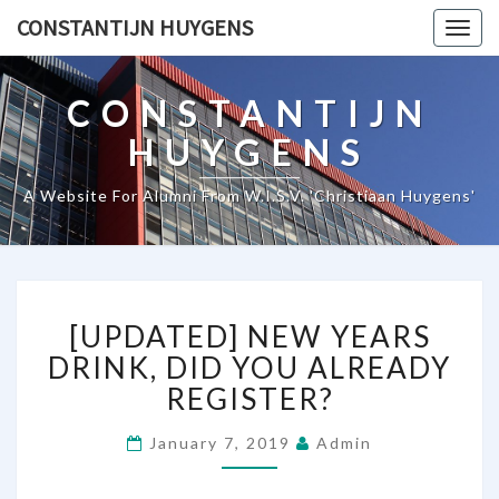
CONSTANTIJN HUYGENS
Togg
navig
CONSTANTIJN
HUYGENS
A Website For Alumni From W.I.S.V. 'Christiaan Huygens'
[
[UPDATED] NEW YEARS
U
P
DRINK, DID YOU ALREADY
D
REGISTER?
A
T
January 7, 2019
Admin
E
D